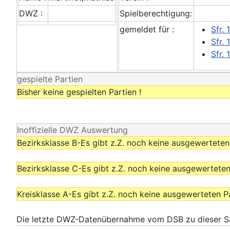
DWZ :
Spielberechtigung:
gemeldet für :
Sfr.
Sfr.
Sfr.
gespielte Partien
Bisher keine gespielten Partien !
Inoffizielle DWZ Auswertung
Bezirksklasse B-Es gibt z.Z. noch keine ausgewerteten
Bezirksklasse C-Es gibt z.Z. noch keine ausgewerteten
Kreisklasse A-Es gibt z.Z. noch keine ausgewerteten Pa
Die letzte DWZ-Datenübernahme vom DSB zu dieser Sa