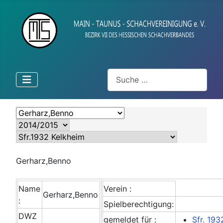
Suchen
Gerharz,Benno
Name
Verein :
Gerharz,Benno
:
Spielberechtigung:
DWZ
gemeldet für :
Sfr. 193