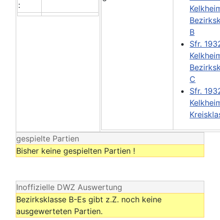
:
Kelkhei
Bezirks
B
Sfr. 193
Kelkhei
Bezirks
C
Sfr. 193
Kelkhei
Kreiskla
gespielte Partien
Bisher keine gespielten Partien !
Inoffizielle DWZ Auswertung
Bezirksklasse B-Es gibt z.Z. noch keine
ausgewerteten Partien.