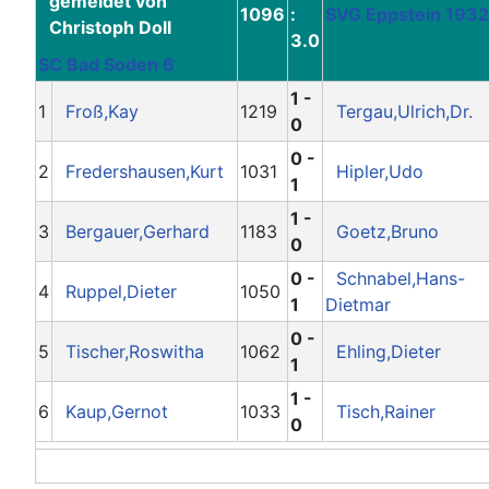
1096
:
SVG Eppstein 1932
3.0
SC Bad Soden 6
1 -
1
Froß,Kay
1219
Tergau,Ulrich,Dr.
0
0 -
2
Fredershausen,Kurt
1031
Hipler,Udo
1
1 -
3
Bergauer,Gerhard
1183
Goetz,Bruno
0
0 -
Schnabel,Hans-
4
Ruppel,Dieter
1050
1
Dietmar
0 -
5
Tischer,Roswitha
1062
Ehling,Dieter
1
1 -
6
Kaup,Gernot
1033
Tisch,Rainer
0