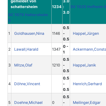
3.0
1234
:
SV 1920 Hofheim 
3.0
SC 1979 Hattersheim
5
0.5
1
Goldhausen,Nina
1146
-
Happel,Jürgen
0.5
0 -
2
Lawall,Harald
1347
Ackermann,Consta
1
0.5
3
Mitze,Olaf
1210
-
Happel,Janik
0.5
0.5
4
Döhne,Vincent
-
Henrich,Gerhard
0.5
0.5
5
Doehne,Michael
0
-
Meilinger,Edgar