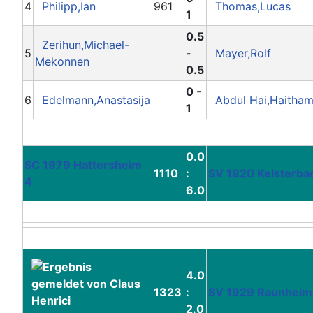
4
Philipp,Ian
961
Thomas,Lucas
1
0.5
Zerihun,Michael-
5
-
Mayer,Rolf
Mekonnen
0.5
0 -
6
Edelmann,Anastasija
Abdul Hai,Haitha
1
0.0
SC 1979 Hattersheim
1110
:
SV 1920 Kelsterba
4
6.0
4.0
1323
:
SV 1929 Raunheim
2.0