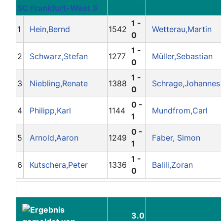
SC Frankfurt-West 3
1 -
1
Hein,Bernd
1542
Wetterau,Martin
0
1 -
2
Schwarz,Stefan
1277
Müller,Sebastian
0
1 -
3
Niebling,Renate
1388
Schrage,Johannes
0
0 -
4
Philipp,Karl
1144
Mundfrom,Carl
1
0 -
5
Arnold,Aaron
1249
Faber, Simon
1
1 -
6
Kutschera,Peter
1336
Balili,Zoran
0
3.0