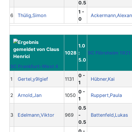
0.5
1 -
6
Thülig,Simon
Ackermann,Alexan
0
1.0
1028
:
SC Flörsheim 1921
5.0
SC Frankfurt-West 4
0 -
1
Gertel,y9lgief
1131
Hübner,Kai
1
0 -
2
Arnold,Jan
1050
Ruppert,Paula
1
0.5
3
Edelmann,Viktor
969
-
Battenfeld,Lukas
0.5
0 -