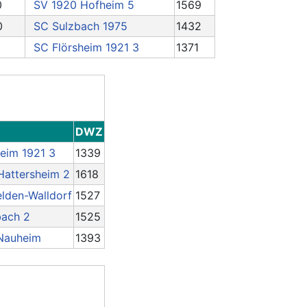
0
SV 1920 Hofheim 5
1569
0
SC Sulzbach 1975
1432
SC Flörsheim 1921 3
1371
DWZ
eim 1921 3
1339
Hattersheim 2
1618
elden-Walldorf
1527
bach 2
1525
Nauheim
1393