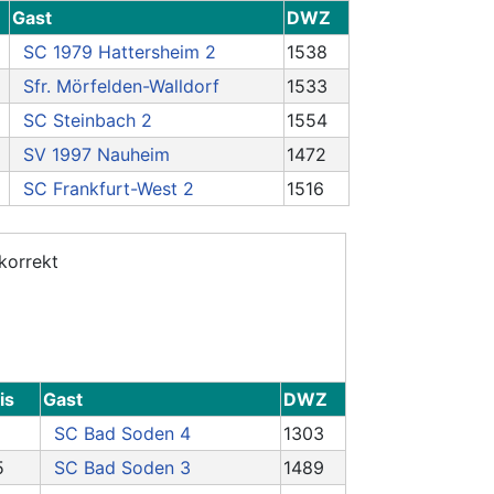
Gast
DWZ
SC 1979 Hattersheim 2
1538
Sfr. Mörfelden-Walldorf
1533
SC Steinbach 2
1554
SV 1997 Nauheim
1472
SC Frankfurt-West 2
1516
is
Gast
DWZ
SC Bad Soden 4
1303
5
SC Bad Soden 3
1489