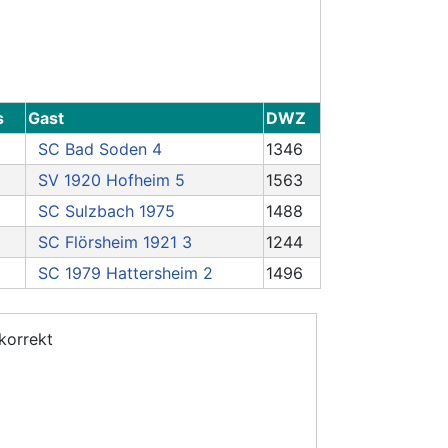
s
Gast
DWZ
SC Bad Soden 4
1346
SV 1920 Hofheim 5
1563
SC Sulzbach 1975
1488
SC Flörsheim 1921 3
1244
SC 1979 Hattersheim 2
1496