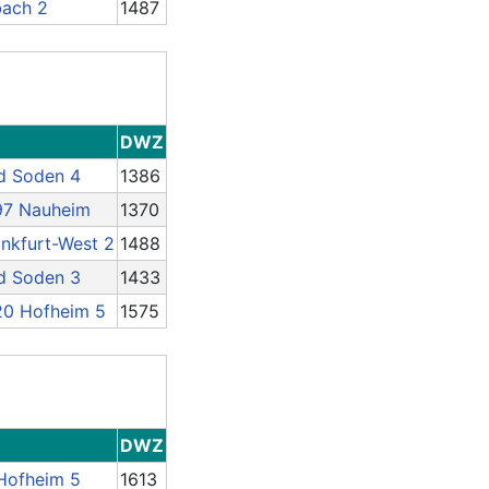
bach 2
1487
DWZ
d Soden 4
1386
97 Nauheim
1370
nkfurt-West 2
1488
d Soden 3
1433
20 Hofheim 5
1575
DWZ
Hofheim 5
1613