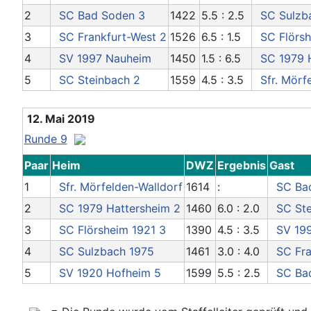
2
SC Bad Soden 3
1422
5.5 : 2.5
SC Sulzb
3
SC Frankfurt-West 2
1526
6.5 : 1.5
SC Flörsh
4
SV 1997 Nauheim
1450
1.5 : 6.5
SC 1979 
5
SC Steinbach 2
1559
4.5 : 3.5
Sfr. Mörf
12. Mai 2019
Runde 9
Paar
Heim
DWZ
Ergebnis
Gast
1
Sfr. Mörfelden-Walldorf
1614
:
SC Ba
2
SC 1979 Hattersheim 2
1460
6.0 : 2.0
SC Ste
3
SC Flörsheim 1921 3
1390
4.5 : 3.5
SV 19
4
SC Sulzbach 1975
1461
3.0 : 4.0
SC Fra
5
SV 1920 Hofheim 5
1599
5.5 : 2.5
SC Ba