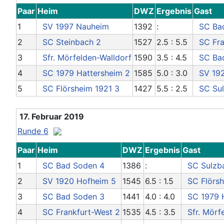
Paar
Heim
DWZ
Ergebnis
Gast
1
SV 1997 Nauheim
1392
:
SC Ba
2
SC Steinbach 2
1527
2.5 : 5.5
SC Fra
3
Sfr. Mörfelden-Walldorf
1590
3.5 : 4.5
SC Ba
4
SC 1979 Hattersheim 2
1585
5.0 : 3.0
SV 19
5
SC Flörsheim 1921 3
1427
5.5 : 2.5
SC Su
17. Februar 2019
Runde 6
Paar
Heim
DWZ
Ergebnis
Gast
1
SC Bad Soden 4
1386
:
SC Sulzb
2
SV 1920 Hofheim 5
1545
6.5 : 1.5
SC Flörsh
3
SC Bad Soden 3
1441
4.0 : 4.0
SC 1979 
4
SC Frankfurt-West 2
1535
4.5 : 3.5
Sfr. Mörf