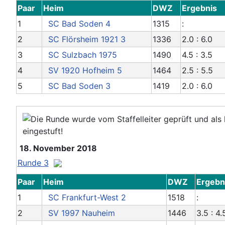
Paar
Heim
DWZ
Ergebnis
1
SC Bad Soden 4
1315
:
2
SC Flörsheim 1921 3
1336
2.0 : 6.0
3
SC Sulzbach 1975
1490
4.5 : 3.5
4
SV 1920 Hofheim 5
1464
2.5 : 5.5
5
SC Bad Soden 3
1419
2.0 : 6.0
18. November 2018
Runde 3
Paar
Heim
DWZ
Ergebn
1
SC Frankfurt-West 2
1518
:
2
SV 1997 Nauheim
1446
3.5 : 4.