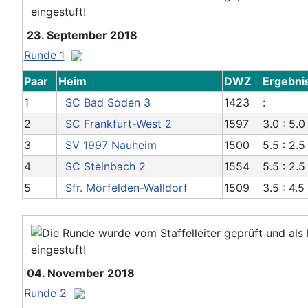
23. September 2018
Runde 1
Paar
Heim
DWZ
Ergebni
1
SC Bad Soden 3
1423
:
2
SC Frankfurt-West 2
1597
3.0 : 5.0
3
SV 1997 Nauheim
1500
5.5 : 2.5
4
SC Steinbach 2
1554
5.5 : 2.5
5
Sfr. Mörfelden-Walldorf
1509
3.5 : 4.5
04. November 2018
Runde 2