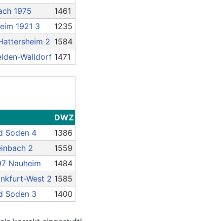
ach 1975
1461
eim 1921 3
1235
Hattersheim 2
1584
elden-Walldorf
1471
DWZ
d Soden 4
1386
inbach 2
1559
97 Nauheim
1484
nkfurt-West 2
1585
d Soden 3
1400