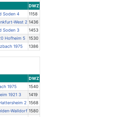
DWZ
d Soden 4
1158
nkfurt-West 2
1436
d Soden 3
1453
20 Hofheim 5
1530
lzbach 1975
1386
DWZ
ach 1975
1540
eim 1921 3
1419
Hattersheim 2
1568
elden-Walldorf
1580