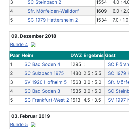
3
SC Steinbach 2
1554
4.0 : 4.
4
Sfr. Mörfelden-Walldorf
1609
6.0 : 2.
5
SC 1979 Hattersheim 2
1534
7.0 : 1.0
09. Dezember 2018
Runde 4
Paar
Heim
DWZ
Ergebnis
Gast
1
SC Bad Soden 4
1295
:
SC Flörsh
2
SC Sulzbach 1975
1480
2.5 : 5.5
SC 1979 
3
SV 1920 Hofheim 5
1563
3.0 : 5.0
Sfr. Mörf
4
SC Bad Soden 3
1535
3.0 : 5.0
SC Stein
5
SC Frankfurt-West 2
1513
4.5 : 3.5
SV 1997 
03. Februar 2019
Runde 5