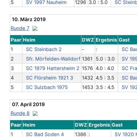
5
SV 1997 Nauheim
1296
3.0 : 5.0
SC Stein
10. März 2019
Runde 7
Paar
Heim
DWZ
Ergebnis
Gast
1
SC Steinbach 2
-
:
SC Ba
2
Sfr. Mörfelden-Walldorf
1361
5.0 : 3.0
SV 19
3
SC 1979 Hattersheim 2
1576
4.0 : 4.0
SC Fra
4
SC Flörsheim 1921 3
1432
4.5 : 3.5
SC Ba
5
SC Sulzbach 1975
1453
3.5 : 4.5
SV 19
07. April 2019
Runde 8
Paar
Heim
DWZ
Ergebnis
Gast
1
SC Bad Soden 4
1386
:
SV 1920 