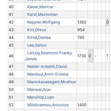
40
Kaiser,Maricar
41
Karst,Maximilian
42
Keppler,Wolfgang
1362
0
43
Kini,Dhruv
954
44
Kittel,Denise
785
45
Lee,Sehon
Leitzig,Reamonn Franky
46
1730
0
-
1
James
47
Maleki Ardebili,David
48
Manduul,Amin-Erdene
49
Manickavasagam,Mruthun
50
Manwal,Arav
51
Menxhiqi,Luan
52
Mitsiioannou,Antonios
1400