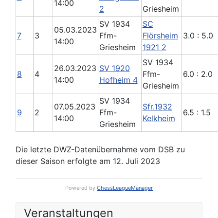
14:00
2
Griesheim
SV 1934
SC
05.03.2023
7
3
Ffm-
Flörsheim
3.0 : 5.0
14:00
Griesheim
1921 2
SV 1934
26.03.2023
SV 1920
8
4
Ffm-
6.0 : 2.0
14:00
Hofheim 4
Griesheim
SV 1934
07.05.2023
Sfr.1932
9
2
Ffm-
6.5 : 1.5
14:00
Kelkheim
Griesheim
Die letzte DWZ-Datenübernahme vom DSB zu
dieser Saison erfolgte am 12. Juli 2023
Powered by
ChessLeagueManager
Veranstaltungen