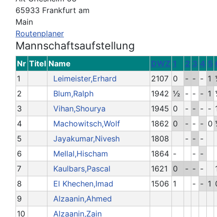
65933 Frankfurt am
Main
Routenplaner
Mannschaftsaufstellung
Nr
Titel
Name
DWZ
1
2
3
4
5
1
Leimeister,Erhard
2107
0
-
-
-
1
2
Blum,Ralph
1942
½
-
-
-
1
3
Vihan,Shourya
1945
0
-
-
-
-
4
Machowitsch,Wolf
1862
0
-
-
-
0
5
Jayakumar,Nivesh
1808
-
-
-
6
Mellal,Hischam
1864
-
-
-
7
Kaulbars,Pascal
1621
0
-
-
-
8
El Khechen,Imad
1506
1
-
-
1
9
Alzaanin,Ahmed
10
Alzaanin,Zain