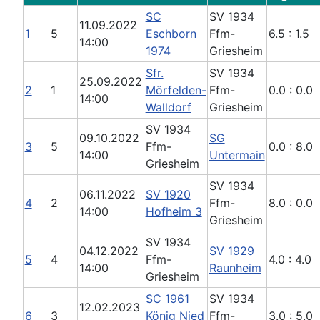
SC
SV 1934
11.09.2022
1
5
Eschborn
Ffm-
6.5 : 1.5
14:00
1974
Griesheim
Sfr.
SV 1934
25.09.2022
2
1
Mörfelden-
Ffm-
0.0 : 0.0
14:00
Walldorf
Griesheim
SV 1934
09.10.2022
SG
3
5
Ffm-
0.0 : 8.0
14:00
Untermain
Griesheim
SV 1934
06.11.2022
SV 1920
4
2
Ffm-
8.0 : 0.0
14:00
Hofheim 3
Griesheim
SV 1934
04.12.2022
SV 1929
5
4
Ffm-
4.0 : 4.0
14:00
Raunheim
Griesheim
SC 1961
SV 1934
12.02.2023
6
3
König Nied
Ffm-
3.0 : 5.0