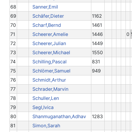
68
Sanner,Emil
69
Schäfer,Dieter
1162
70
Scharf,Bernd
1461
71
Scheerer,Amelie
1446
0
72
Scheerer,Julian
1449
73
Scheerer,Michael
1550
74
Schilling,Pascal
831
75
Schlömer,Samuel
949
76
Schmidt,Arthur
77
Schrader,Marvin
78
Schuller,Len
79
Segl,Ivica
80
Shanmuganathan,Adhav
1283
81
Simon,Sarah