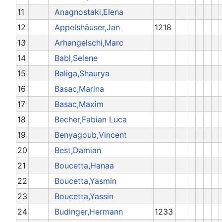
11
Anagnostaki,Elena
12
Appelshäuser,Jan
1218
13
Arhangelschi,Marc
14
Babl,Selene
15
Baliga,Shaurya
16
Basac,Marina
17
Basac,Maxim
18
Becher,Fabian Luca
19
Benyagoub,Vincent
20
Best,Damian
21
Boucetta,Hanaa
22
Boucetta,Yasmin
23
Boucetta,Yassin
24
Budinger,Hermann
1233