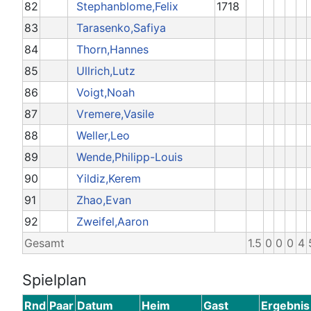
82
Stephanblome,Felix
1718
83
Tarasenko,Safiya
84
Thorn,Hannes
85
Ullrich,Lutz
86
Voigt,Noah
87
Vremere,Vasile
88
Weller,Leo
89
Wende,Philipp-Louis
90
Yildiz,Kerem
91
Zhao,Evan
92
Zweifel,Aaron
Gesamt
1.5
0
0
0
4
Spielplan
Rnd
Paar
Datum
Heim
Gast
Ergebnis