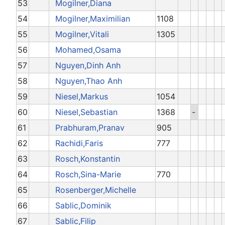
53
Mogilner,Diana
54
Mogilner,Maximilian
1108
55
Mogilner,Vitali
1305
56
Mohamed,Osama
57
Nguyen,Dinh Anh
58
Nguyen,Thao Anh
59
Niesel,Markus
1054
60
Niesel,Sebastian
1368
-
61
Prabhuram,Pranav
905
62
Rachidi,Faris
777
63
Rosch,Konstantin
64
Rosch,Sina-Marie
770
65
Rosenberger,Michelle
66
Sablic,Dominik
67
Sablic,Filip