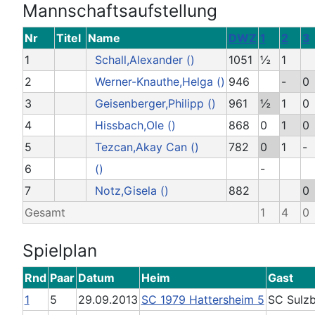
Mannschaftsaufstellung
Nr
Titel
Name
DWZ
1
2
3
1
Schall,Alexander ()
1051
½
1
2
Werner-Knauthe,Helga ()
946
-
0
3
Geisenberger,Philipp ()
961
½
1
0
4
Hissbach,Ole ()
868
0
1
0
5
Tezcan,Akay Can ()
782
0
1
-
6
()
-
7
Notz,Gisela ()
882
0
Gesamt
1
4
0
Spielplan
Rnd
Paar
Datum
Heim
Gast
1
5
29.09.2013
SC 1979 Hattersheim 5
SC Sulz