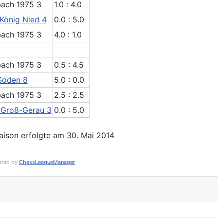
bach 1975 3
1.0 : 4.0
König Nied 4
0.0 : 5.0
bach 1975 3
4.0 : 1.0
bach 1975 3
0.5 : 4.5
Soden 8
5.0 : 0.0
bach 1975 3
2.5 : 2.5
 Groß-Gerau 3
0.0 : 5.0
ison erfolgte am 30. Mai 2014
red by
ChessLeagueManager