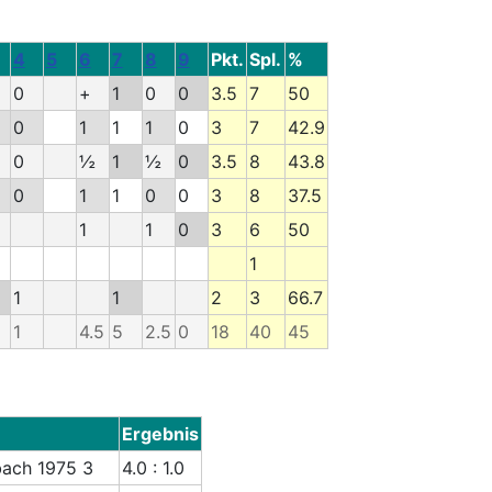
4
5
6
7
8
9
Pkt.
Spl.
%
0
+
1
0
0
3.5
7
50
0
1
1
1
0
3
7
42.9
0
½
1
½
0
3.5
8
43.8
0
1
1
0
0
3
8
37.5
1
1
0
3
6
50
1
1
1
2
3
66.7
1
4.5
5
2.5
0
18
40
45
Ergebnis
bach 1975 3
4.0 : 1.0