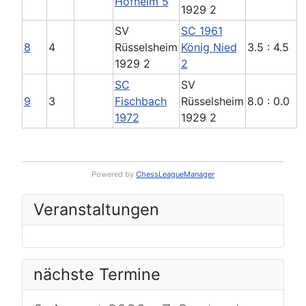
Hofheim 5
1929 2
SV
SC 1961
8
4
Rüsselsheim
König Nied
3.5 : 4.5
1929 2
2
SC
SV
9
3
Fischbach
Rüsselsheim
8.0 : 0.0
1972
1929 2
Powered by
ChessLeagueManager
Veranstaltungen
nächste Termine