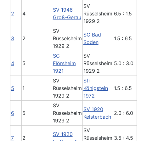
SV
SV 1946
2
4
Rüsselsheim
6.5 : 1.5
Groß-Gerau
1929 2
SV
SC Bad
3
2
Rüsselsheim
1.5 : 6.5
Soden
1929 2
SC
SV
4
5
Flörsheim
Rüsselsheim
5.0 : 3.0
1921
1929 2
SV
Sfr
5
1
Rüsselsheim
Königstein
1.5 : 6.5
1929 2
1972
SV
SV 1920
6
5
Rüsselsheim
2.0 : 6.0
Kelsterbach
1929 2
SV
SV 1920
7
2
Rüsselsheim
3.5 : 4.5