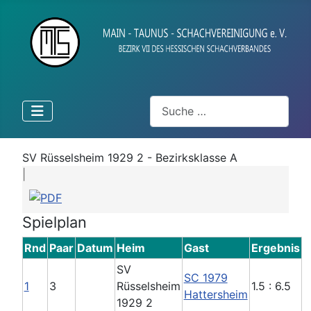
Suchen
SV Rüsselsheim 1929 2 - Bezirksklasse A
|
Spielplan
Rnd
Paar
Datum
Heim
Gast
Ergebnis
SV
SC 1979
1
3
Rüsselsheim
1.5 : 6.5
Hattersheim
1929 2