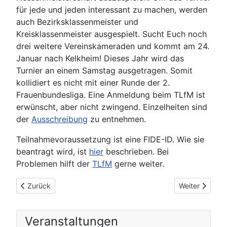
für jede und jeden interessant zu machen, werden
auch Bezirksklassenmeister und
Kreisklassenmeister ausgespielt. Sucht Euch noch
drei weitere Vereinskameraden und kommt am 24.
Januar nach Kelkheim! Dieses Jahr wird das
Turnier an einem Samstag ausgetragen. Somit
kollidiert es nicht mit einer Runde der 2.
Frauenbundesliga. Eine Anmeldung beim TLfM ist
erwünscht, aber nicht zwingend. Einzelheiten sind
der
Ausschreibung
zu entnehmen.
Teilnahmevoraussetzung ist eine FIDE-ID. Wie sie
beantragt wird, ist
hier
beschrieben. Bei
Problemen hilft der
TLfM
gerne weiter.
Vorheriger Beitrag: B9 Chess960-Rallye ist zurück: Am komme
Nächster Beitr
Zurück
Weiter
Veranstaltungen