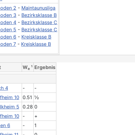
Soden 2
-
Maintaunusliga
Soden 3
-
Bezirksklasse B
Soden 4
-
Bezirksklasse C
Soden 5
-
Bezirksklasse C
Soden 6
-
Kreisklasse B
Soden 7
-
Kreisklasse B
t
W
¹
Ergebnis
e
ch 4
-
-
fheim 10
0.51
½
elkheim 5
0.28
0
fheim 10
-
+
en 6
-
1
fheim 11
-
0