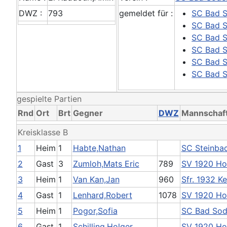
DWZ :
793
gemeldet für :
SC Bad 
SC Bad 
SC Bad 
SC Bad 
SC Bad 
SC Bad 
gespielte Partien
Rnd
Ort
Brt
Gegner
DWZ
Mannschaf
Kreisklasse B
1
Heim
1
Habte,Nathan
SC Steinba
2
Gast
3
Zumloh,Mats Eric
789
SV 1920 Ho
3
Heim
1
Van Kan,Jan
960
Sfr. 1932 K
4
Gast
1
Lenhard,Robert
1078
SV 1920 Ho
5
Heim
1
Pogor,Sofia
SC Bad Sod
6
Gast
1
Schilling,Holger
SV 1920 Ho