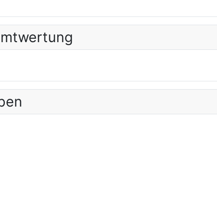
amtwertung
ppen