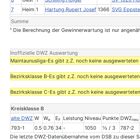
7
Heim
1
Hartung,Rupert Josef
1366
SVG Eppste
Summe
¹ Die Berechnung der Gewinnerwartung ist nur angenäh
Inoffizielle DWZ Auswertung
Maintaunusliga-Es gibt z.Z. noch keine ausgewerteten 
Bezirksklasse B-Es gibt z.Z. noch keine ausgewerteten
Bezirksklasse C-Es gibt z.Z. noch keine ausgewerteten
Kreisklasse B
alte DWZ
W
W
E
Leistung
Niveau
Punkte
DWZ
e
F
neu
793-1
0.5
0.76
34
-
1050
½ / 3
787-2
Die letzte DWZ-Datenübernahme vom DSB zu dieser Sai