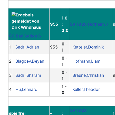
1.0
955
:
SV 1920 Hofheim 7
3.0
SC Bad Soden 6
0 -
1
Sadri,Adrian
955
Ketteler,Dominik
1
0 -
2
Blagoev,Deyan
Hofmann,Liam
1
0 -
3
Sadri,Sharam
Braune,Christian
1
1 -
4
Hu,Lennard
Keller,Theodor
0
SV 1920
spielfrei
-
: