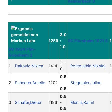
Kelsterbach 3
3.0
1259
:
SC Flörsheim 1921 5
1
1.0
SV 1934 Ffm-
Griesheim 2
1 -
1
Dakovic,Nikica
1414
Politoukhin,Nikolaj
1
0
0.5
2
Scheerer,Amelie
1202
-
Stegmaier,Julian
0.5
0.5
3
Schäfer,Dieter
1196
-
Memis,Kamil
1
0.5