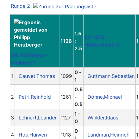
Runde 2
1.5
SC 1979
1126
:
Hattersheim 3
2.5
Sfr. Mörfelden-
Walldorf 3
0 -
1
Cauvet,Thomas
1099
Guttmann,Sebastian
1
1
0.5
2
Petri,Reinhold
1261
-
Döhne,Michael
1
0.5
1 -
3
Lehnert,Leander
1127
Winkler,Klaus
1
0
0 -
4
Hou,Huiwen
1018
Landman,Heinrich
1
1