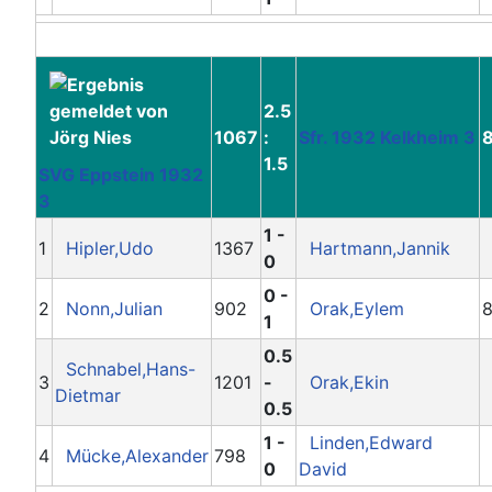
2.5
1067
:
Sfr. 1932 Kelkheim 3
1.5
SVG Eppstein 1932
3
1 -
1
Hipler,Udo
1367
Hartmann,Jannik
0
0 -
2
Nonn,Julian
902
Orak,Eylem
8
1
0.5
Schnabel,Hans-
3
1201
-
Orak,Ekin
Dietmar
0.5
1 -
Linden,Edward
4
Mücke,Alexander
798
0
David