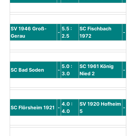
SV 1946 Groß-
5.5 :
SC Fischbach
-
-
Gerau
2.5
1972
5.0 :
SC 1961 König
SC Bad Soden
-
-
3.0
Nied 2
4.0 :
SV 1920 Hofheim
SC Flörsheim 1921
-
-
4.0
5