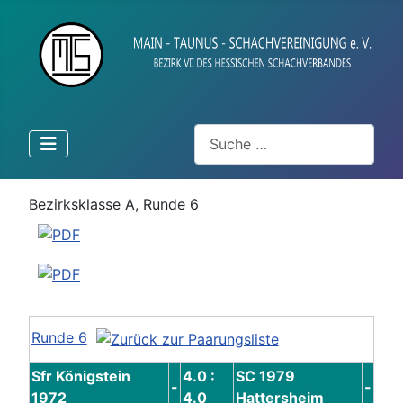
Suchen
Bezirksklasse A, Runde 6
Runde 6
Sfr Königstein
4.0 :
SC 1979
-
-
1972
4.0
Hattersheim