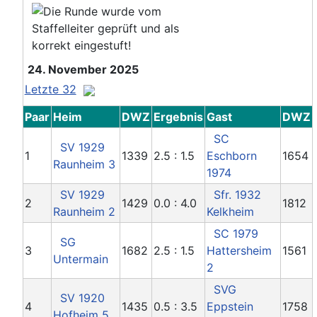
24. November 2025
Letzte 32
Paar
Heim
DWZ
Ergebnis
Gast
DWZ
SC
SV 1929
1
1339
2.5 : 1.5
Eschborn
1654
Raunheim 3
1974
SV 1929
Sfr. 1932
2
1429
0.0 : 4.0
1812
Raunheim 2
Kelkheim
SC 1979
SG
3
1682
2.5 : 1.5
Hattersheim
1561
Untermain
2
SVG
SV 1920
4
1435
0.5 : 3.5
Eppstein
1758
Hofheim 5