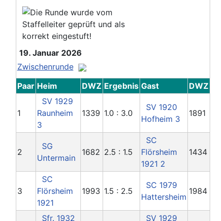
19. Januar 2026
Zwischenrunde
Paar
Heim
DWZ
Ergebnis
Gast
DWZ
SV 1929
SV 1920
1
Raunheim
1339
1.0 : 3.0
1891
Hofheim 3
3
SC
SG
2
1682
2.5 : 1.5
Flörsheim
1434
Untermain
1921 2
SC
SC 1979
3
Flörsheim
1993
1.5 : 2.5
1984
Hattersheim
1921
Sfr. 1932
SV 1929