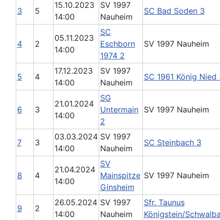
15.10.2023
SV 1997
3
5
SC Bad Soden 3
14:00
Nauheim
SC
05.11.2023
4
2
Eschborn
SV 1997 Nauheim
14:00
1974 2
17.12.2023
SV 1997
5
4
SC 1961 König Nied 
14:00
Nauheim
SG
21.01.2024
6
3
Untermain
SV 1997 Nauheim
14:00
2
03.03.2024
SV 1997
7
3
SC Steinbach 3
14:00
Nauheim
SV
21.04.2024
8
4
Mainspitze
SV 1997 Nauheim
14:00
Ginsheim
26.05.2024
SV 1997
Sfr. Taunus
9
2
14:00
Nauheim
Königstein/Schwalb