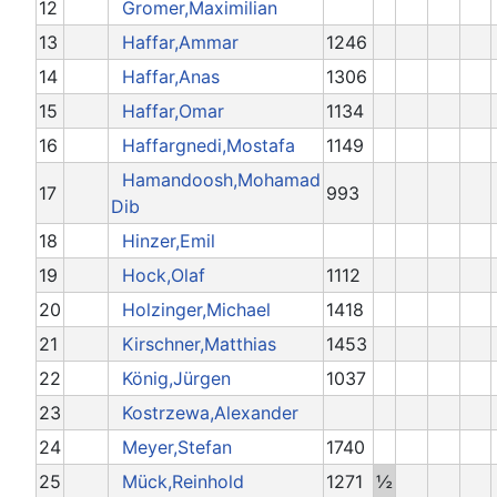
12
Gromer,Maximilian
13
Haffar,Ammar
1246
14
Haffar,Anas
1306
15
Haffar,Omar
1134
16
Haffargnedi,Mostafa
1149
Hamandoosh,Mohamad
17
993
Dib
18
Hinzer,Emil
19
Hock,Olaf
1112
20
Holzinger,Michael
1418
21
Kirschner,Matthias
1453
22
König,Jürgen
1037
23
Kostrzewa,Alexander
24
Meyer,Stefan
1740
25
Mück,Reinhold
1271
½