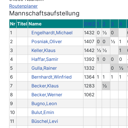
Routenplaner
Mannschaftsaufstellung
Nr
Titel
Name
DWZ
1
2
3
4
1
Engelhardt,Michael
1432
0
½
0
2
Posniak,Oliver
1407
0
0
½
1
3
Keller,Klaus
1442
½
½
1
4
Haffar,Samir
1392
1
0
0
0
5
Gulla,Rainer
1332
0
½
6
Bernhardt,Winfried
1364
1
1
1
1
7
Becker,Klaus
1283
½
8
Becker,Werner
1062
9
Bugno,Leon
10
Bulut,Emin
11
Büschel,Levi