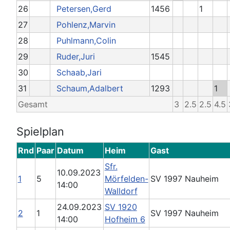
26
Petersen,Gerd
1456
1
27
Pohlenz,Marvin
28
Puhlmann,Colin
29
Ruder,Juri
1545
30
Schaab,Jari
31
Schaum,Adalbert
1293
1
Gesamt
3
2.5
2.5
4.5
Spielplan
Rnd
Paar
Datum
Heim
Gast
Sfr.
10.09.2023
1
5
Mörfelden-
SV 1997 Nauheim
14:00
Walldorf
24.09.2023
SV 1920
2
1
SV 1997 Nauheim
14:00
Hofheim 6